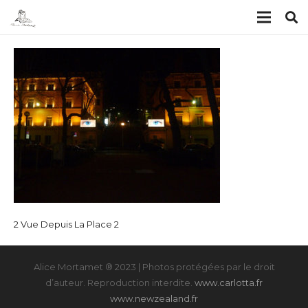
2 Vue Depuis La Place 2
Alice Mortamet ® 2023 | Photos protégées par le droit
d’auteur. Reproduction interdite.
www.carlotta.fr
www.newzealand.fr