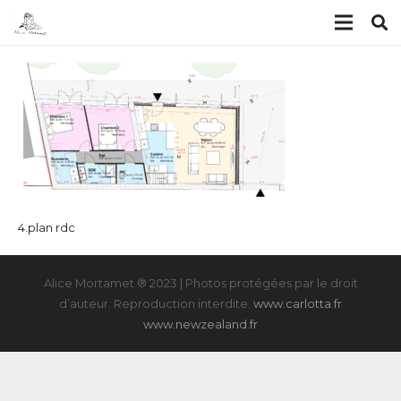
4.plan rdc
Alice Mortamet ® 2023 | Photos protégées par le droit
d’auteur. Reproduction interdite.
www.carlotta.fr
www.newzealand.fr