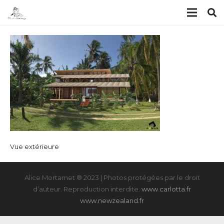
Vue extérieure
Alice Mortamet ® 2023 | Photos protégées par le droit
d’auteur. Reproduction interdite.
www.carlotta.fr
www.newzealand.fr